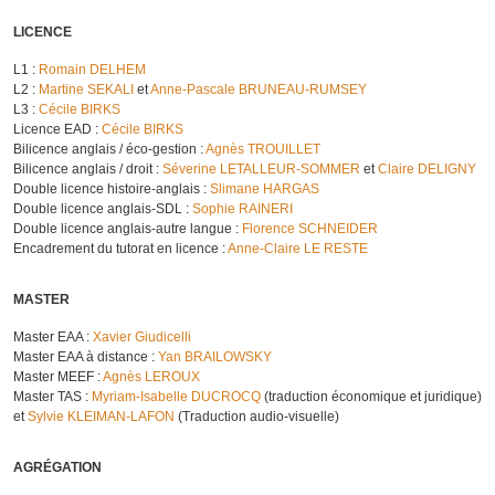
LICENCE
L1 :
Romain DELHEM
L2 :
Martine SEKALI
et
Anne-Pascale BRUNEAU-RUMSEY
L3 :
Cécile BIRKS
Licence EAD :
Cécile BIRKS
Bilicence anglais / éco-gestion :
Agnès TROUILLET
Bilicence anglais / droit :
Séverine LETALLEUR-SOMMER
et
Claire DELIGNY
Double licence histoire-anglais :
Slimane HARGAS
Double licence anglais-SDL :
Sophie RAINERI
Double licence anglais-autre langue :
Florence SCHNEIDER
Encadrement du tutorat en licence :
Anne-Claire LE RESTE
MASTER
Master EAA :
Xavier Giudicelli
Master EAA à distance :
Yan BRAILOWSKY
Master MEEF :
Agnès LEROUX
Master TAS :
Myriam-Isabelle DUCROCQ
(traduction économique et juridique)
et
Sylvie KLEIMAN-LAFON
(Traduction audio-visuelle)
AGRÉGATION